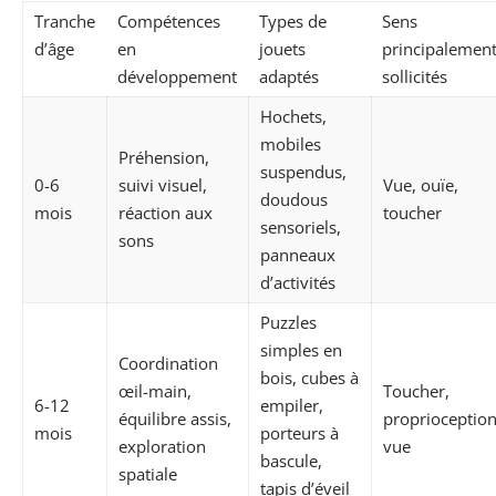
Tranche
Compétences
Types de
Sens
d’âge
en
jouets
principalemen
développement
adaptés
sollicités
Hochets,
mobiles
Préhension,
suspendus,
0-6
suivi visuel,
Vue, ouïe,
doudous
mois
réaction aux
toucher
sensoriels,
sons
panneaux
d’activités
Puzzles
simples en
Coordination
bois, cubes à
œil-main,
Toucher,
6-12
empiler,
équilibre assis,
proprioception
mois
porteurs à
exploration
vue
bascule,
spatiale
tapis d’éveil