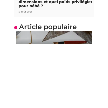
dimensions et quel poids privilégier
pour bébé ?
5 août 2026
Article populaire
ÉDUCATION
Où s’adresser pour
divorcer sans avocat ?
Depuis des années, plusieurs couples mariés
officiellement en viennent à se séparer
…
Contact
Mentions Légales
Sitemap
© 2025 | parents-en-action.com