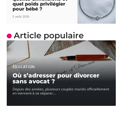
quel poids privilégier
pour bébé ?
5 août 2026
Article populaire
ÉDUCATION
Où s’adresser pour divorcer
sans avocat ?
Depuis des années, plusieurs couples mariés officiellement
en viennent à se séparer
…