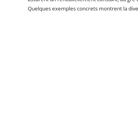
Quelques exemples concrets montrent la diver
Pour les tout-petits : « Fais le bruit de to
sur place ».
Pour les plus grands : « Raconte une his
scène de sport ».
En famille ou entre amis : « Chante une c
émotion sans parler ».
Le
générateur de gages aléatoires
trouve a
pimenter une chasse au trésor. L’absence
concentrer sur l’essentiel : le plaisir part
enfant, sans la moindre contrainte logistique
joyeux, ouvert à tous les profils.