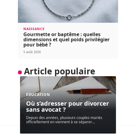
NAISSANCE
Gourmette or baptême : quelles
dimensions et quel poids privilégier
pour bébé ?
5 août 2026
Article populaire
ÉDUCATION
Où s’adresser pour divorcer
sans avocat ?
Depuis des années, plusieurs couples mariés
officiellement en viennent à se séparer
…