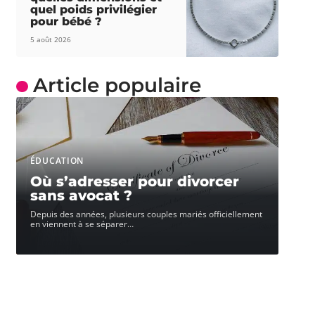
quel poids privilégier
pour bébé ?
5 août 2026
Article populaire
ÉDUCATION
Où s’adresser pour divorcer
sans avocat ?
Depuis des années, plusieurs couples mariés officiellement
en viennent à se séparer
…