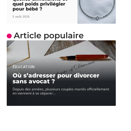
quel poids privilégier
pour bébé ?
5 août 2026
Article populaire
ÉDUCATION
Où s’adresser pour divorcer
sans avocat ?
Depuis des années, plusieurs couples mariés officiellement
en viennent à se séparer
…