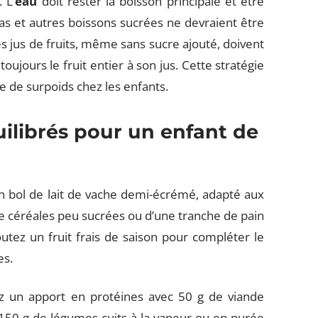
 L’
eau
doit rester la boisson principale et être
das et autres boissons sucrées ne devraient être
es jus de fruits, même sans sucre ajouté, doivent
jours le fruit entier à son jus. Cette stratégie
ce de surpoids chez les enfants.
librés pour un enfant de
 bol de lait de vache demi-écrémé, adapté aux
e céréales peu sucrées ou d’une tranche de pain
tez un fruit frais de saison pour compléter le
es.
ez un apport en protéines avec 50 g de viande
50 g de légumes cuits à la vapeur ou en purée