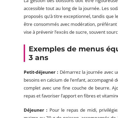
La gestion des boissons doit être rigoureuse.
accessible tout au long de la journée. Les so
proposés qu’à titre exceptionnel, tandis que l
être consommés avec modération, préférant tou
vise à prévenir l’excès de sucre, souvent sour
Exemples de menus équi
3 ans
Petit-déjeuner :
Démarrez la journée avec un
besoins en calcium de l’enfant, accompagné d
complet avec une fine couche de beurre. Ajou
repas et favoriser l’apport en fibres et vitamin
Déjeuner :
Pour le repas de midi, privilégi
maigre ou 70 g de poisson, accompagnés de 1