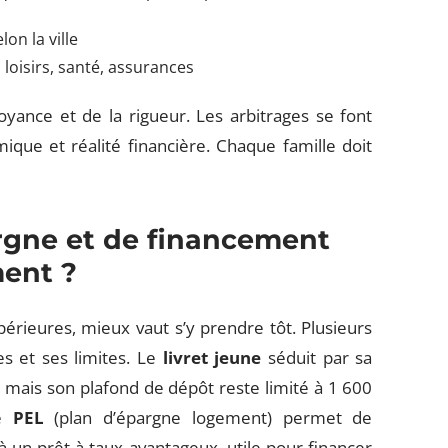
on la ville
 loisirs, santé, assurances
yance et de la rigueur. Les arbitrages se font
mique et réalité financière. Chaque famille doit
argne et de financement
ment ?
rieures, mieux vaut s’y prendre tôt. Plusieurs
es et ses limites. Le
livret jeune
séduit par sa
t, mais son plafond de dépôt reste limité à 1 600
le
PEL
(plan d’épargne logement) permet de
à un prêt à taux avantageux, utile pour financer