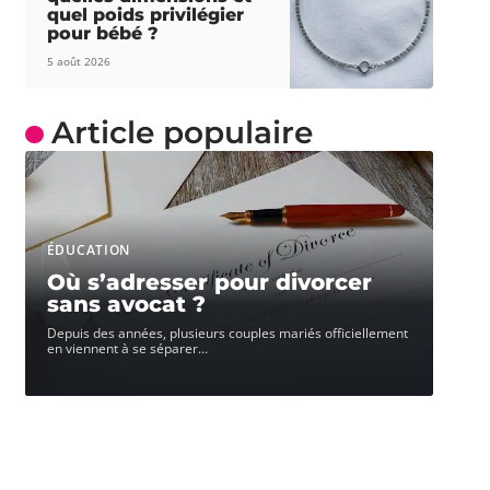
quel poids privilégier
pour bébé ?
5 août 2026
Article populaire
ÉDUCATION
Où s’adresser pour divorcer
sans avocat ?
Depuis des années, plusieurs couples mariés officiellement
en viennent à se séparer
…